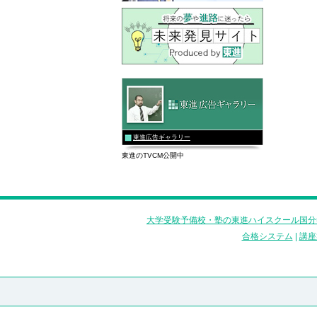
東進広告ギャラリー
東進のTVCM公開中
大学受験予備校・塾の東進ハイスクール国分
合格システム
|
講座