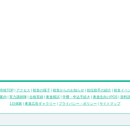
寺校TOP
|
アクセス
|
校舎の様子
|
校舎からのお知らせ
|
担任助手の紹介
|
校舎イベ
案内
|
実力講師陣
|
合格実績
|
東進模試
|
学費・申込手続き
|
東進生向けPOS
|
資料
1日体験
|
東進広告ギャラリー
|
プライバシー・ポリシー
|
サイトマップ