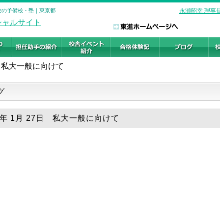
受験の予備校・塾｜東京都
永瀬昭幸 理事
私大一般に向けて
グ
9年 1月 27日 私大一般に向けて