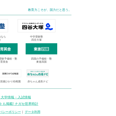
教育力こそが、国力だと思う。
抜なら
中学受験塾
塾
四谷大塚
受験予備校・塾
四国の予備校・塾
進育英舎
東進四国
清瀬ひかり幼稚園
赤ちゃん成長ナビ
 大学情報・入試情報
トも掲載! ナガセ世界時計
バシーポリシー
｜
データ利用