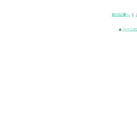
前の記事へ
|
ページ