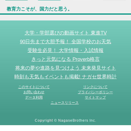
教育力こそが、国力だと思う。
大学・学部選びの動画サイト 東進TV
90日先まで大胆予報！ 全国学校のお天気
受験生必見！ 大学情報・入試情報
きっと元気になる Proverb格言
将来の夢や進路を見つけよう 未来発見サイト
時刻も天気もイベントも掲載! ナガセ世界時計
このサイトについて
リンクについて
お問い合わせ
プライバシーポリシー
データ利用
サイトマップ
ニュースリリース
Copyright © NagaseBrothers Inc.