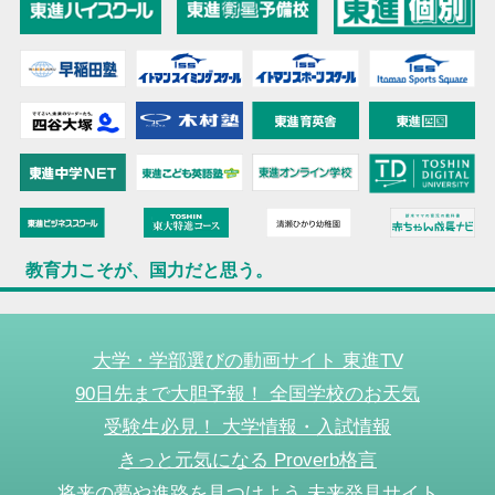
教育力こそが、国力だと思う。
大学・学部選びの動画サイト 東進TV
90日先まで大胆予報！ 全国学校のお天気
受験生必見！ 大学情報・入試情報
きっと元気になる Proverb格言
将来の夢や進路を見つけよう 未来発見サイト