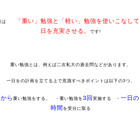
「重い」勉強と「軽い」勉強を使いこなし
つ目は
日を充実させる。
です!
重い勉強とは、例えば二次私大の過去問などがあります。
一日をの計画を立てる上で意識すべきポイントは以下の3つ、
朝から
3回
一日
重い勉強をする。 ・重い勉強を
実施する ・
時間
を受分に取る