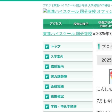
ブログ | 東進ハイスクール 国分寺校 大学受験の予備校
東進ハイスクール 国分寺校
»
2025年
ブロ
20
こんにち
7月も今