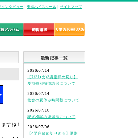
長インタビュー
|
東進ハイスクール
|
サイトマップ
最新記事一覧
2026/07/14
【7/21(火)3講座締め切り】
夏期特別招待講習について
2026/07/14
校舎の夏休み時間割について
2026/07/10
記述模試の復習法について
ますね！

2026/07/06
【4講座締め切り迫る】夏期