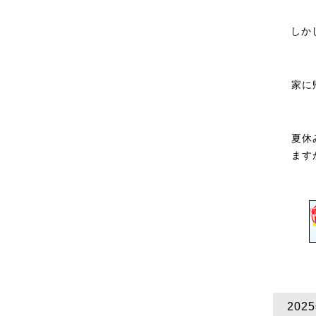
しか
家に
夏休
ます
20