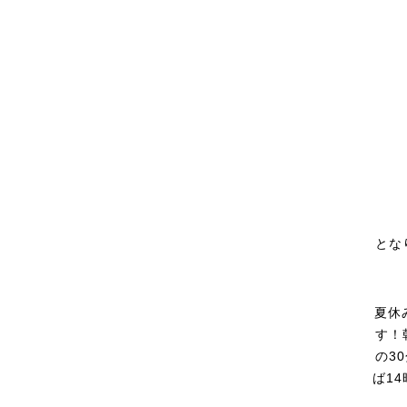
とな
夏休
す！
の3
ば1