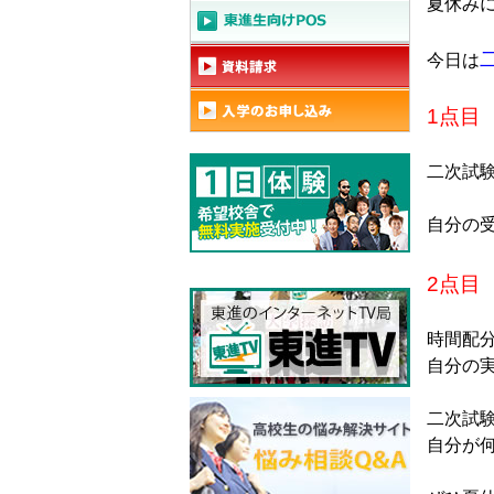
夏休み
今日は
二次試
時間配
自分の実
二次試
自分が