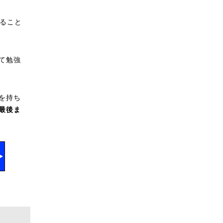
ること
て勉強
を持ち
最後ま