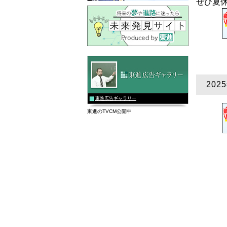
ぜひ夏
20
東進広告ギャラリー
東進のTVCM公開中