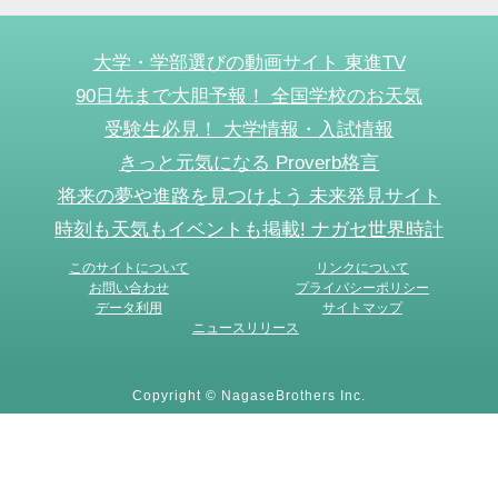
大学・学部選びの動画サイト 東進TV
90日先まで大胆予報！ 全国学校のお天気
受験生必見！ 大学情報・入試情報
きっと元気になる Proverb格言
将来の夢や進路を見つけよう 未来発見サイト
時刻も天気もイベントも掲載! ナガセ世界時計
このサイトについて
リンクについて
お問い合わせ
プライバシーポリシー
データ利用
サイトマップ
ニュースリリース
Copyright © NagaseBrothers Inc.