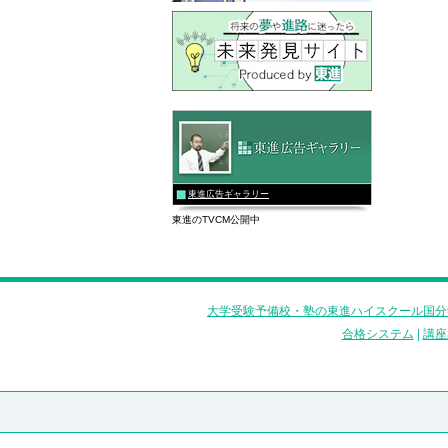
東進広告ギャラリー
東進のTVCM公開中
大学受験予備校・塾の東進ハイスクール国分
合格システム
|
講座