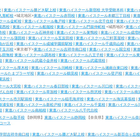
校
|
東進ハイスクール勝どき駅上校
|
東進ハイスクール新宿校 大学受験本科
|
東進ハ
人形町校
<城北地区>
東進ハイスクール赤羽校
|
東進ハイスクール本郷三丁目校
|
東
クール金町校
|
東進ハイスクール亀戸校
|
東進ハイスクール北千住校
|
東進ハイスク
葛西校
|
東進ハイスクール船堀校
|
東進ハイスクール門前仲町校
<城西地区>
東進ハ
寺校
|
東進ハイスクール石神井校
|
東進ハイスクール巣鴨校
|
東進ハイスクール成増
スクール蒲田校
|
東進ハイスクール五反田校
|
東進ハイスクール三軒茶屋校
|
東進ハ
由が丘校
|
東進ハイスクール成城学園前駅校
|
東進ハイスクール千歳烏山校
|
東進ハ
子玉川校
<東京都下>
東進ハイスクール吉祥寺南口校
|
東進ハイスクール国立校
|
東
ル田無校
東進ハイスクール調布校
|
東進ハイスクール八王子校
|
東進ハイスクール東
校
|
東進ハイスクール武蔵小金井校
|
東進ハイスクール武蔵境校
|
イスクール厚木校
|
東進ハイスクール川崎校
|
東進ハイスクール湘南台東口校
|
東進
クールたまプラーザ校
|
東進ハイスクール鶴見校
|
東進ハイスクール登戸校
|
東進ハイ
横浜校
|
クール大宮校
|
東進ハイスクール春日部校
|
東進ハイスクール川口校
|
東進ハイスク
げん台校
|
東進ハイスクール草加校
|
東進ハイスクール所沢校
|
東進ハイスクール南
スクール市川駅前校
|
東進ハイスクール稲毛海岸校
|
東進ハイスクール海浜幕張校
|
新浦安校
|
東進ハイスクール新松戸校
|
東進ハイスクール千葉校
|
東進ハイスクール
校
|
東進ハイスクール南柏校
|
東進ハイスクール八千代台校
スクール取手校
【静岡県】
東進ハイスクール静岡校
【奈良県】
東進ハイスクール奈
コース
学部吉祥寺南口校
|
東進ハイスクール勝どき駅上校
|
東進ハイスクール新百合ヶ丘校