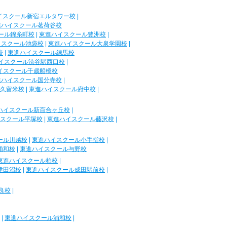
イスクール新宿エルタワー校
|
進ハイスクール茗荷谷校
ール錦糸町校
|
東進ハイスクール豊洲校
|
イスクール池袋校
|
東進ハイスクール大泉学園校
|
校
|
東進ハイスクール練馬校
イスクール渋谷駅西口校
|
イスクール千歳船橋校
進ハイスクール国分寺校
|
久留米校
|
東進ハイスクール府中校
|
ハイスクール新百合ヶ丘校
|
スクール平塚校
|
東進ハイスクール藤沢校
|
ール川越校
|
東進ハイスクール小手指校
|
浦和校
|
東進ハイスクール与野校
東進ハイスクール柏校
|
津田沼校
|
東進ハイスクール成田駅前校
|
良校
|
|
東進ハイスクール浦和校
|