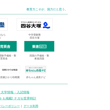
教育力こそが、国力だと思う。
抜なら
中学受験塾
塾
四谷大塚
受験予備校・塾
四国の予備校・塾
進育英舎
東進四国
清瀬ひかり幼稚園
赤ちゃん成長ナビ
 大学情報・入試情報
トも掲載! ナガセ世界時計
バシーポリシー
｜
データ利用