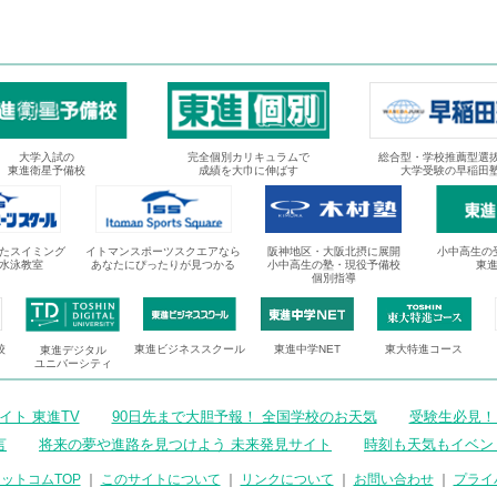
大学入試の
完全個別カリキュラムで
総合型・学校推薦型選
東進衛星予備校
成績を大巾に伸ばす
大学受験の早稲田
たスイミング
イトマンスポーツスクエアなら
阪神地区・大阪北摂に展開
小中高生の
水泳教室
あなたにぴったりが見つかる
小中高生の塾・現役予備校
東
個別指導
校
東進ビジネススクール
東進中学NET
東大特進コース
東進デジタル
ユニバーシティ
ト 東進TV
90日先まで大胆予報！ 全国学校のお天気
受験生必見！
言
将来の夢や進路を見つけよう 未来発見サイト
時刻も天気もイベン
ットコムTOP
｜
このサイトについて
｜
リンクについて
｜
お問い合わせ
｜
プライ