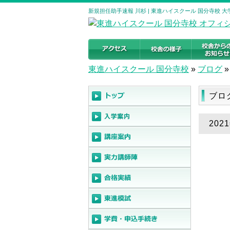
新規担任助手速報 川杉 | 東進ハイスクール 国分寺校 
東進ハイスクール 国分寺校
»
ブログ
»
ブロ
20