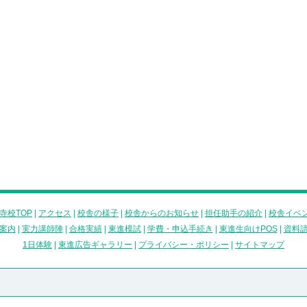
寺校TOP
|
アクセス
|
校舎の様子
|
校舎からのお知らせ
|
担任助手の紹介
|
校舎イベ
案内
|
実力講師陣
|
合格実績
|
東進模試
|
学費・申込手続き
|
東進生向けPOS
|
資料
1日体験
|
東進広告ギャラリー
|
プライバシー・ポリシー
|
サイトマップ