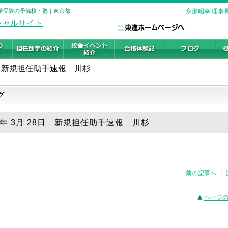
大学受験の予備校・塾｜東京都
永瀬昭幸 理事
新規担任助手速報 川杉
グ
21年 3月 28日 新規担任助手速報 川杉
前の記事へ
|
ページ