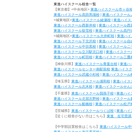
東進ハイスクール校舎一覧
【東京都】<中央地区>
東進ハイスクール市ヶ谷
東進ハイスクール高田馬場校
|
東進ハイスクール
<城東地区>
東進ハイスクール綾瀬校
|
東進ハイス
東進ハイスクール西新井校
|
東進ハイスクール西
東進ハイスクール荻窪校
|
東進ハイスクール高円
<城南地区>
東進ハイスクール大井町校
|
東進ハイ
東進ハイスクール下北沢校
|
東進ハイスクール自
東進ハイスクール中目黒校
|
東進ハイスクール二
東進ハイスクール立川駅北口校
|
東進ハイスクー
東進ハイスクール町田校
|
東進ハイスクール三鷹
【神奈川県】
東進ハイスクール青葉台校
|
東進ハ
東進ハイスクールセンター南駅前校
東進ハイス
東進ハイスクール武蔵小杉校
|
東進ハイスクール
【埼玉県】
東進ハイスクール浦和校
|
東進ハイス
東進ハイスクール志木校
|
東進ハイスクールせん
【千葉県】
東進ハイスクール我孫子校
|
東進ハイ
東進ハイスクール北習志野校
|
東進ハイスクール
東進ハイスクール船橋校
|
東進ハイスクール松戸
【茨城県】
東進ハイスクールつくば校
|
東進ハイ
【近くに校舎がない方はこちら】
東進 在宅受講
【中学部設置校舎はこちら】
東進ハイスクール中