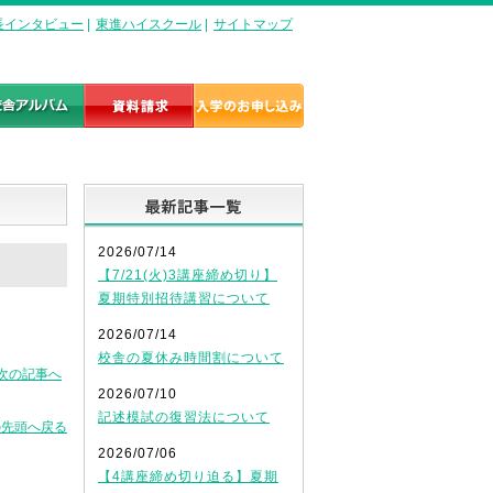
長インタビュー
|
東進ハイスクール
|
サイトマップ
最新記事一覧
2026/07/14
【7/21(火)3講座締め切り】
夏期特別招待講習について
2026/07/14
校舎の夏休み時間割について
次の記事へ
2026/07/10
記述模試の復習法について
の先頭へ戻る
2026/07/06
【4講座締め切り迫る】夏期