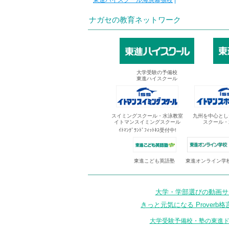
東進ハイスクール海浜幕張校
|
ナガセの教育ネットワーク
大学受験の予備校
東進ハイスクール
スイミングスクール・水泳教室
九州を中心とし
イトマンスイミングスクール
スクール・
ｲﾄﾏﾝｸﾞﾗﾝﾄﾞﾌｨｯﾄﾈｽ受付中!
東進オンライン学
東進こども英語塾
大学・学部選びの動画サイ
きっと元気になる Proverb格
大学受験予備校・塾の東進ド