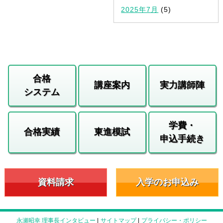
2025年7月
(5)
合格
講座案内
実力講師陣
システム
学費・
合格実績
東進模試
申込手続き
資料請求
入学のお申込み
永瀬昭幸 理事長インタビュー
|
サイトマップ
|
プライバシー・ポリシー