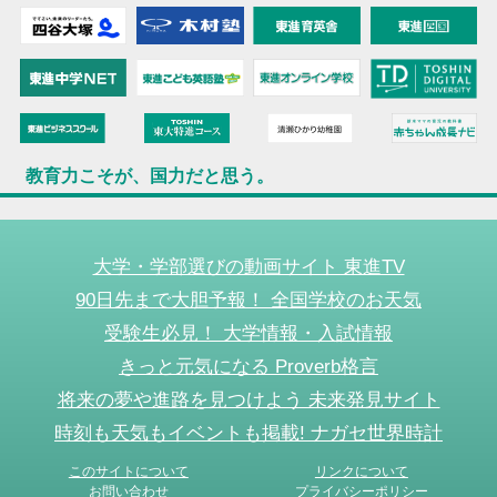
教育力こそが、国力だと思う。
大学・学部選びの動画サイト 東進TV
90日先まで大胆予報！ 全国学校のお天気
受験生必見！ 大学情報・入試情報
きっと元気になる Proverb格言
将来の夢や進路を見つけよう 未来発見サイト
時刻も天気もイベントも掲載! ナガセ世界時計
このサイトについて
リンクについて
お問い合わせ
プライバシーポリシー